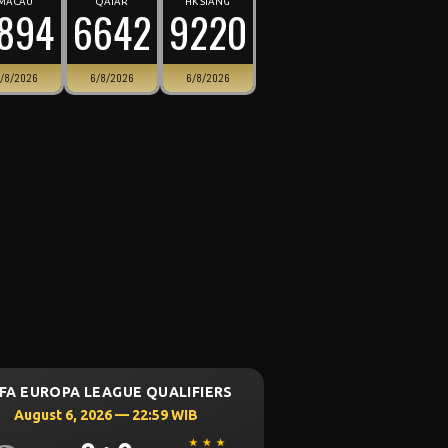
MACAU
QATAR
HK SIANG
894
6642
9220
/8/2026
6/8/2026
6/8/2026
FA EUROPA LEAGUE QUALIFIERS
August 7, 2026 — 00:00 WIB