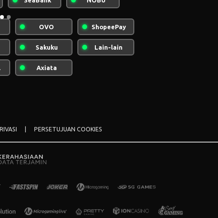
OVO
ShopeePay
Sakuku
Lain-lain
l
Axiata
RIVASI
|
PERSETUJUAN COOKIES