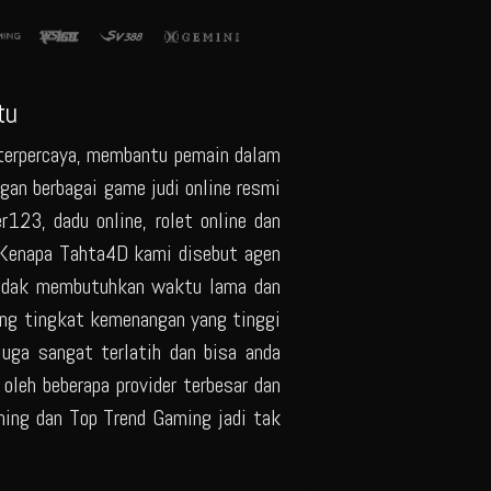
tu
 terpercaya, membantu pemain dalam
gan berbagai game judi online resmi
er123, dadu online, rolet online dan
i. Kenapa Tahta4D kami disebut agen
g tidak membutuhkan waktu lama dan
ang tingkat kemenangan yang tinggi
uga sangat terlatih dan bisa anda
oleh beberapa provider terbesar dan
ming dan Top Trend Gaming jadi tak